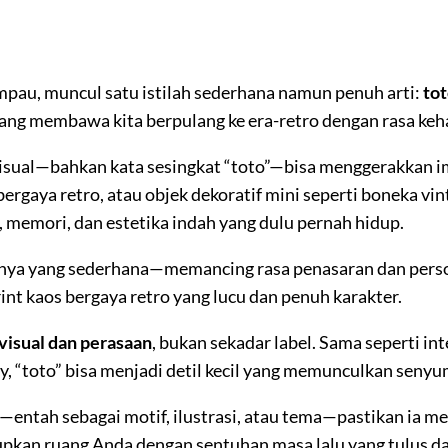
pau, muncul satu istilah sederhana namun penuh arti:
to
al yang membawa kita berpulang ke era-retro dengan rasa keh
visual—bahkan kata sesingkat “toto”—bisa menggerakkan im
bergaya retro, atau objek dekoratif mini seperti boneka vi
, memori, dan estetika indah yang dulu pernah hidup.
nya yang sederhana—memancing rasa penasaran dan perso
rint kaos bergaya retro yang lucu dan penuh karakter.
visual dan perasaan
, bukan sekadar label. Sama seperti 
y, “toto” bisa menjadi detil kecil yang memunculkan senyu
n—entah sebagai motif, ilustrasi, atau tema—pastikan ia
kan ruang Anda dengan sentuhan masa lalu yang tulus dan