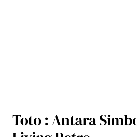
Lewati
ke
konten
Toto : Antara Simb