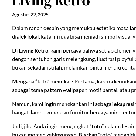
Living Retro
Agustus 22, 2025
Dalam ranah desain yang memukau estetika masa lam
dialek lokal, kata ini juga bisa menjadi simbol visu
Di
Living Retro
, kami percaya bahwa setiap elemen 
dengan sentuhan garis melengkung, ilustrasi playful 
bukan sekadar istilah, melainkan pintu menuju cerita
Mengapa “toto” memikat? Pertama, karena keunikan
sebagai tema pattern wallpaper, motif bantal, atau p
Namun, kami ingin menekankan ini sebagai
ekspresi 
hangat, lampu kuno, dan furnitur bergaya mid-centur
Jadi, jika Anda ingin mengangkat “toto” dalam desai
bukan momen kebingungan. Biarkan “toto” menghidup